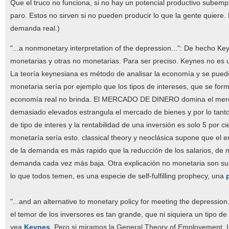
Que el truco no funciona, si no hay un potencial productivo subem
paro. Estos no sirven si no pueden producir lo que la gente quiere
demanda real.)
"...a nonmonetary interpretation of the depression...": De hecho K
monetarias y otras no monetarias. Para ser preciso. Keynes no es u
La teoría keynesiana es método de analisar la economía y se pued
monetaria sería por ejemplo que los tipos de intereses, que se f
economía real no brinda. El MERCADO DE DINERO domina el mercad
demasiado elevados estrangula el mercado de bienes y por lo tanto 
de tipo de interes y la rentabilidad de una inversión es solo 5 por 
monetaría sería esto. classical theory y neoclásica supone que el e
de la demanda es más rapido que la reducción de los salarios, de 
demanda cada vez más baja. Otra explicación no monetaria son sus s
lo que todos temen, es una especie de self-fulfilling prophecy, una
"...and an alternative to monetary policy for meeting the depression
el temor de los inversores es tan grande, que ni siquiera un tipo de i
vea
Keynes
. Pero si miramos la General Theory of Employement, I