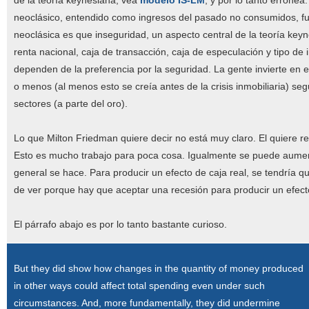
de la teoría keynesiana, vea
modelo IS-LM
, y por lo tanto errónea
neoclásico, entendido como ingresos del pasado no consumidos, fue 
neoclásica es que inseguridad, un aspecto central de la teoría keyn
renta nacional, caja de transacción, caja de especulación y tipo de i
dependen de la preferencia por la seguridad. La gente invierte en e
o menos (al menos esto se creía antes de la crisis inmobiliaria) se
sectores (a parte del oro).
Lo que Milton Friedman quiere decir no está muy claro. El quiere re
Esto es mucho trabajo para poca cosa. Igualmente se puede aument
general se hace. Para producir un efecto de caja real, se tendría q
de ver porque hay que aceptar una recesión para producir un efecto
El párrafo abajo es por lo tanto bastante curioso.
But they did show how changes in the quantity of money produced
in other ways could affect total spending even under such
circumstances. And, more fundamentally, they did undermine