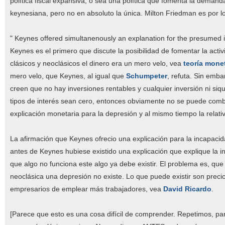
política fiscal expansiva, o sea una política que fomenta la deman
keynesiana, pero no en absoluto la única. Milton Friedman es por lo
" Keynes offered simultanenously an explanation for the presumed i
Keynes es el primero que discute la posibilidad de fomentar la acti
clásicos y neoclásicos el dinero era un mero velo, vea
teoría mone
mero velo, que Keynes, al igual que
Schumpeter
, refuta. Sin emb
creen que no hay inversiones rentables y cualquier inversión ni siqu
tipos de interés sean cero, entonces obviamente no se puede comba
explicación monetaria para la depresión y al mismo tiempo la relativ
La afirmación que Keynes ofrecio una explicación para la incapacida
antes de Keynes hubiese existido una explicación que explique la 
que algo no funciona este algo ya debe existir. El problema es, que 
neoclásica una depresión no existe. Lo que puede existir son precio
empresarios de emplear más trabajadores, vea
David Ricardo
.
[Parece que esto es una cosa difícil de comprender. Repetimos, par