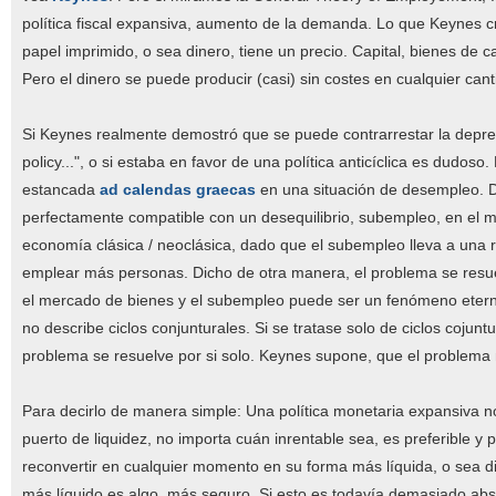
política fiscal expansiva, aumento de la demanda. Lo que Keynes cr
papel imprimido, o sea dinero, tiene un precio. Capital, bienes de c
Pero el dinero se puede producir (casi) sin costes en cualquier cant
Si Keynes realmente demostró que se puede contrarrestar la depresió
policy...", o si estaba en favor de una política anticíclica es dudo
estancada
ad calendas graecas
en una situación de desempleo. Di
perfectamente compatible con un desequilibrio, subempleo, en el m
economía clásica / neoclásica, dado que el subempleo lleva a una re
emplear más personas. Dicho de otra manera, el problema se resuel
el mercado de bienes y el subempleo puede ser un fenómeno eterno.
no describe ciclos conjunturales. Si se tratase solo de ciclos cojun
problema se resuelve por si solo. Keynes supone, que el problema n
Para decirlo de manera simple: Una política monetaria expansiva no 
puerto de liquidez, no importa cuán inrentable sea, es preferible y 
reconvertir en cualquier momento en su forma más líquida, o sea di
más líquido es algo, más seguro. Si esto es todavía demasiado abs