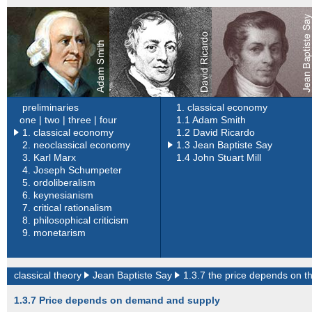
preliminaries
1. classical economy
one |
two |
three |
four
1.1 Adam Smith
1. classical economy
1.2 David Ricardo
2.
neoclassical economy
1.3 Jean Baptiste Say
3.
Karl Marx
1.4 John Stuart Mill
4.
Joseph Schumpeter
5.
ordoliberalism
6.
keynesianism
7.
critical rationalism
8.
philosophical criticism
9.
monetarism
classical theory
Jean Baptiste Say
1.3.7
the price depends on t
1.3.7 Price depends on demand and supply